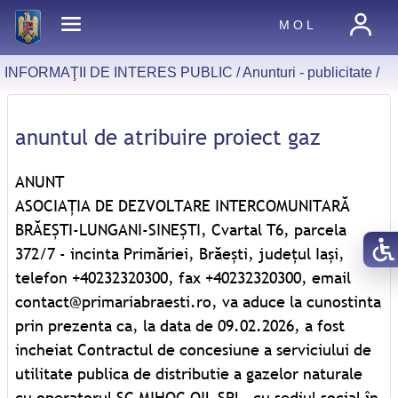
M O L
INFORMAŢII DE INTERES PUBLIC /
Anunturi - publicitate
/
anuntul de atribuire proiect gaz
ANUNT
ASOCIAȚIA DE DEZVOLTARE INTERCOMUNITARĂ
BRĂEȘTI-LUNGANI-SINEȘTI, Cvartal T6, parcela
372/7 - incinta Primăriei, Brăești, judeţul Iași,
telefon +40232320300, fax +40232320300, email
contact@primariabraesti.ro, va aduce la cunostinta
prin prezenta ca, la data de 09.02.2026, a fost
incheiat Contractul de concesiune a serviciului de
utilitate publica de distributie a gazelor naturale
cu operatorul SC MIHOC OIL SRL, cu sediul social în