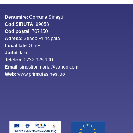
Denumire
: Comuna Sinești
Cod SIRUTA
: 99058
Cod poștal
: 707450
Adresa
: Strada Principală
Localitate
: Sinești
Județ
: Iași
Telefon
: 0232 325.100
Email
: sinestiprimaria@yahoo.com
Web
: www.primariasinesti.ro