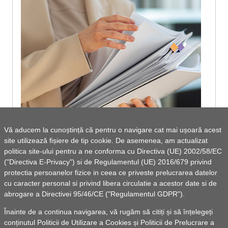
Vă aducem la cunoștință că pentru o navigare cat mai ușoară acest
site utilizează fișiere de tip cookie. De asemenea, am actualizat
Cont de executie la 30 martie 2018
politica site-ului pentru a ne conforma cu Directiva (UE) 2002/58/EC
("Directiva E-Privacy") si de Regulamentul (UE) 2016/679 privind
protectia persoanelor fizice in ceea ce priveste prelucrarea datelor
cu caracter personal si privind libera circulatie a acestor date si de
abrogare a Directivei 95/46/CE ("Regulamentul GDPR").
Vezi lista de documente
Înainte de a continua navigarea, vă rugăm să citiți și să înțelegeți
conținutul
Politicii de Utilizare a Cookies
și
Politicii de Prelucrare a