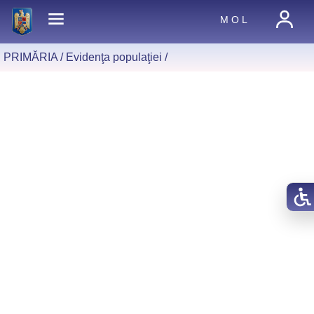
M O L
PRIMĂRIA /
Evidenţa populaţiei
/