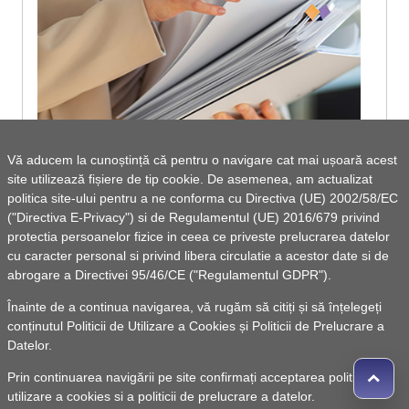
Vă aducem la cunoștință că pentru o navigare cat mai ușoară acest
site utilizează fișiere de tip cookie. De asemenea, am actualizat
Informare publică - Legea nr. 544/2001
politica site-ului pentru a ne conforma cu Directiva (UE) 2002/58/EC
("Directiva E-Privacy") si de Regulamentul (UE) 2016/679 privind
protectia persoanelor fizice in ceea ce priveste prelucrarea datelor
cu caracter personal si privind libera circulatie a acestor date si de
abrogare a Directivei 95/46/CE ("Regulamentul GDPR").
Vezi lista de documente
Înainte de a continua navigarea, vă rugăm să citiți și să înțelegeți
conținutul
Politicii de Utilizare a Cookies
și
Politicii de Prelucrare a
Datelor
.
Prin continuarea navigării pe site confirmați acceptarea politicii de
utilizare a cookies si a politicii de prelucrare a datelor.