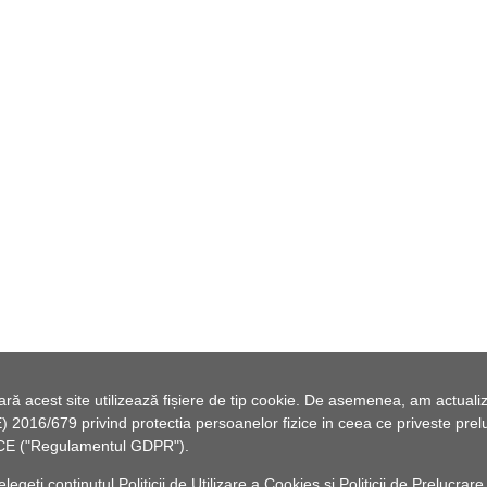
 acest site utilizează fișiere de tip cookie. De asemenea, am actualiza
2016/679 privind protectia persoanelor fizice in ceea ce priveste preluc
46/CE ("Regulamentul GDPR").
elegeți conținutul
Politicii de Utilizare a Cookies
și
Politicii de Prelucrare