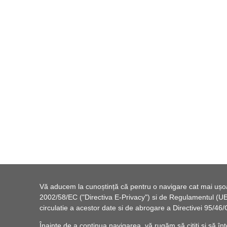
Vă aducem la cunoștință că pentru o navigare cat mai ușoară
2002/58/EC ("Directiva E-Privacy") si de Regulamentul (UE) 
circulatie a acestor date si de abrogare a Directivei 95/
Înainte de a continua navigarea, vă rugăm să citiți și să înț