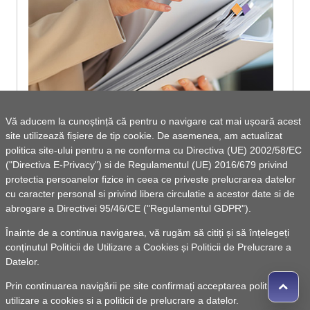
Vă aducem la cunoștință că pentru o navigare cat mai ușoară acest
site utilizează fișiere de tip cookie. De asemenea, am actualizat
Declaratii de avere functionari 2023
politica site-ului pentru a ne conforma cu Directiva (UE) 2002/58/EC
("Directiva E-Privacy") si de Regulamentul (UE) 2016/679 privind
protectia persoanelor fizice in ceea ce priveste prelucrarea datelor
cu caracter personal si privind libera circulatie a acestor date si de
abrogare a Directivei 95/46/CE ("Regulamentul GDPR").
Vezi lista de documente
Înainte de a continua navigarea, vă rugăm să citiți și să înțelegeți
conținutul
Politicii de Utilizare a Cookies
și
Politicii de Prelucrare a
Datelor
.
Prin continuarea navigării pe site confirmați acceptarea politicii de
utilizare a cookies si a politicii de prelucrare a datelor.