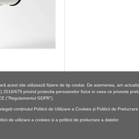
 acest site utilizează fișiere de tip cookie. De asemenea, am actualiza
2016/679 privind protectia persoanelor fizice in ceea ce priveste preluc
46/CE ("Regulamentul GDPR").
elegeți conținutul
Politicii de Utilizare a Cookies
și
Politicii de Prelucrare
cii de utilizare a cookies si a politicii de prelucrare a datelor.
© 2010 -
Powered by Pancarpatica Invest
|
Termeni de utilizare