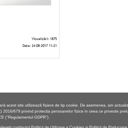
 acest site utilizează fișiere de tip cookie. De asemenea, am actualiza
2016/679 privind protectia persoanelor fizice in ceea ce priveste preluc
46/CE ("Regulamentul GDPR").
elegeți conținutul
Politicii de Utilizare a Cookies
și
Politicii de Prelucrare