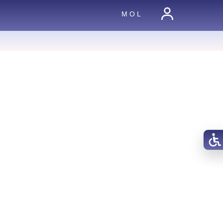
M O L