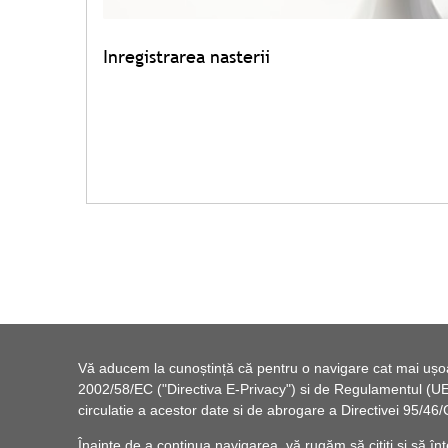
Inregistrarea nasterii
Vă aducem la cunoștință că pentru o navigare cat mai ușoară
2002/58/EC ("Directiva E-Privacy") si de Regulamentul (UE) 
circulatie a acestor date si de abrogare a Directivei 95/
Înainte de a continua navigarea, vă rugăm să citiți și să înț