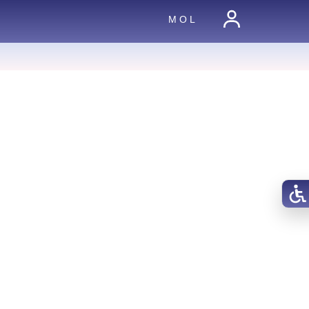
M O L