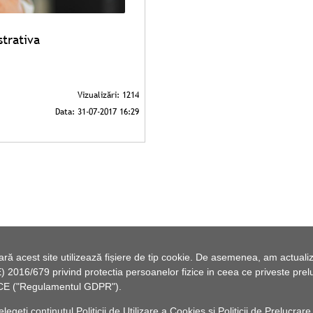
strativa
 acest site utilizează fișiere de tip cookie. De asemenea, am actualiza
2016/679 privind protectia persoanelor fizice in ceea ce priveste preluc
46/CE ("Regulamentul GDPR").
elegeți conținutul
Politicii de Utilizare a Cookies
și
Politicii de Prelucrare