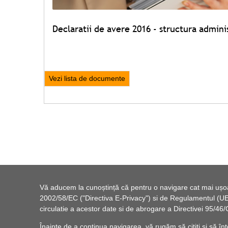
Declaratii de avere 2016 - structura admini
Vezi lista de documente
Vă aducem la cunoștință că pentru o navigare cat mai ușoară
2002/58/EC ("Directiva E-Privacy") si de Regulamentul (UE) 
circulatie a acestor date si de abrogare a Directivei 95/
Înainte de a continua navigarea, vă rugăm să citiți și să înț