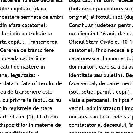
 nasterea nu este declarata
 divort ramasa definitiva
ilor copilului (daca
tul de deces (copie si
cunoastere semnata de ambii
zia Delegatiei permanente a
 din afara casatoriei;
ei (pentru tânara care
ila si din ea trebuie sa
ani). Actele se depun la
ta copilul. Transcrierea
ata fixata pentru oficierea
. Cererea de transcriere
rsoane care doresc sa se
 dovada calitatii de
te necesara prezenta a
icatul de nastere in
identitate (carte de
na, legalizata; •
laratia de deces se
a data in fata ofiterului de
atului, o ruda de gradul I
rea de transcriere este
 de la data incetarii din
 cu privire la faptul ca nu
ul este declarat de catre
t in registrele de stare
u alt cadru sanitar din
rt.74 alin.(1), lit.d) din
e necesare: • Certificatul
dispozitiilor in materie de
t de medicul care a facut