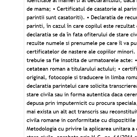
identitate al mamei si al declarantului, daca
Dupa caz, mai sunt necesare: • sentinta de
de mama; • Certificatul de casatorie al parint
(hotarârea judecatoreasca) - original; • certifica
parintii sunt casatoriti). • Declaratia de re
original) al fostului sot (dupa caz); • deci
parinti, în cazul în care copilul este rezultat
Consiliului judetean pentru încuviintarea casatori
declaratia se da în fata ofiterului de stare civ
nu a împlinit 16 ani, dar care are vârsta de 15 
rezulte numele si prenumele pe care îl va pur
Oficiul Starii Civile cu 10-14 zile înainte de d
certificatelor de nastere ale copiilor minori
casatoriei, fiind necesara prezenta ambelor pe
trebuie sa fie insotita de urmatoarele acte: •
casatoreasca. In momentul oficierii casatoriei es
cetatean roman a titularului actului; • certif
doi martori, care sa aiba asupra lor actele de 
original, fotocopie si traducere in limba roma
identitate sau buletin). Declararea decesului Dec
declaratia parintelui care solicita transcriere
face verbal, de catre membrii familiei deced
stare civila sau in forma autentica daca cere
(sot, sotie, parinti, copii), in termen de 3 zile
depusa prin imputernicit cu procura speciala,
viata a persoanei. In lipsa familiei, deces
mai exista un alt act transcris sau reconstitui
vecini, administratorul imobilului, medicul sa
civila romane in conformitate cu dispozitiile a
unitatea sanitara unde s-a produs decesul. Act
Metodologia cu privire la aplicarea unitara a 
constatator al decesului, întocmit si semna