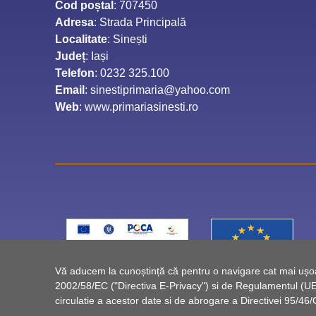
Cod poștal
: 707450
Adresa
: Strada Principală
Localitate
: Sinești
Județ
: Iași
Telefon
: 0232 325.100
Email
: sinestiprimaria@yahoo.com
Web
: www.primariasinesti.ro
Vă aducem la cunoștință că pentru o navigare cat mai ușoară
2002/58/EC ("Directiva E-Privacy") si de Regulamentul (UE) 
circulatie a acestor date si de abrogare a Directivei 95/