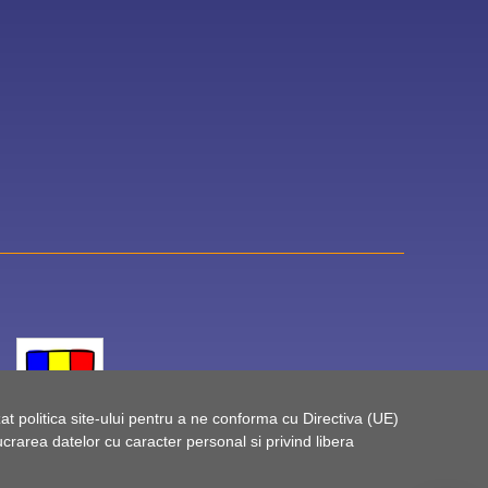
t politica site-ului pentru a ne conforma cu Directiva (UE)
rarea datelor cu caracter personal si privind libera