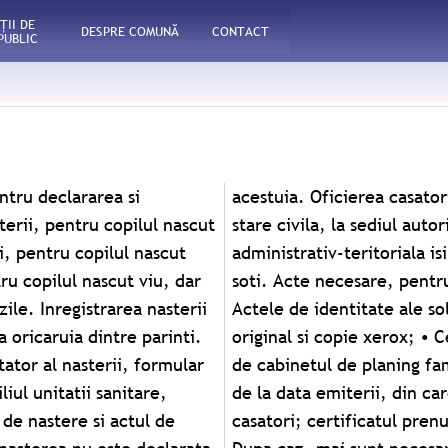
ŢII DE
DESPRE COMUNĂ
CONTACT
PUBLIC
sterii, pentru copilul nascut
atiei locale in a carei raza
rii, pentru copilul nascut
sedinta) unul din viitorii
u copilul nascut viu, dar
oficierea) casatoriei: •
ile. Inregistrarea nasterii
rtificatele de nastere, in
a oricaruia dintre parinti.
ptiale (medicale, eliberate
tator al nasterii, formular
iclinicii), valabile 14 zile
liul unitatii sanitare,
iunea expresa se poate
 de nastere si actul de
de regula) în aceeasi zi.