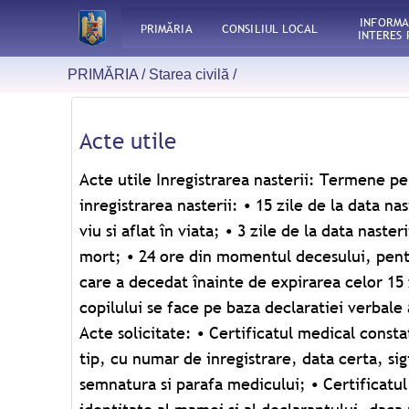
INFORMA
PRIMĂRIA
CONSILIUL LOCAL
INTERES 
PRIMĂRIA /
Starea civilă
/
Acte utile
Acte utile Inregistrarea nasterii: Termene pentru declararea si
acestuia. Oficierea casatoriei: Casatoria se incheie de catre ofiterul de
inregistrarea nasterii: • 15 zile de la data na
stare civila, la sediul autoritatii administr
viu si aflat în viata; • 3 zile de la data naste
administrativ-teritoriala isi are domiciliul (re
mort; • 24 ore din momentul decesului, pentr
soti. Acte necesare, pentru înregistrarea (
care a decedat înainte de expirarea celor 15 z
Actele de identitate ale solicitantilor; • Ce
copilului se face pe baza declaratiei verbale 
original si copie xerox; • Certificatele prenu
Acte solicitate: • Certificatul medical consta
de cabinetul de planing familial din cadrul pol
tip, cu numar de inregistrare, data certa, sigi
de la data emiterii, din care sa rezulte ment
semnatura si parafa medicului; • Certificatul
casatori; certificatul prenuptial se elibereaza (