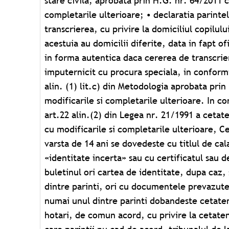
stare civila, aprobata prin H.G. nr. 64/2011 c
constatarea în care trebuie consemnata cauza
completarile ulterioare; • declaratia parintel
prescurtari; • Actul de identitate, al celui decedat;
transcrierea, cu privire la domiciliul copilului
nastere si casatorie, al celui decedat; • Livre
acestuia au domicilii diferite, data in fapt ofi
de recrutare în cazul persoanelor supuse obli
in forma autentica daca cererea de transcrie
de identitate al persoanei care declara decesul. I
imputernicit cu procura speciala, in conformit
care au o cauza naturala se face în termen d
alin. (1) lit.c) din Metodologia aprobata pri
au o cauza violenta în termen de 24 de ore, cu
modificarile si completarile ulterioare. In co
Nerespectarea acestui termen se pede
art.22 alin.(2) din Legea nr. 21/1991 a cetat
Indemnizatia de nastere: Beneficiari: in
cu modificarile si completarile ulterioare, Ce
acorda, o singura data, incepând cu al doile
varsta de 14 ani se dovedeste cu titlul de ca
(conf. art. 19 din Legea nr. 67/1995 privind 
«identitate incerta» sau cu certificatul sau d
necesare: • Cerere tip, care se ridica de la servi
buletinul ori cartea de identitate, dupa caz,
tot acolo se depune; • Actul de identitate al m
dintre parinti, ori cu documentele prevazute l
• Certificatul de nastere al ultimului nas
numai unul dintre parinti dobandeste cetaten
Certificatul de nastere al altui copil, copie si o
hotari, de comun acord, cu privire la cetateni
pot ridica de la Consiliul local pe baza