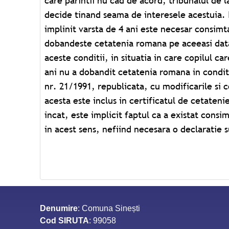
care parintii nu cad de acord, tribunalul de l
Schimbarea numelui: Sunt necesare urmatoa
decide tinand seama de interesele acestuia. I
solicitare a schimbarii numelui, bine motivata;
implinit varsta de 4 ani este necesar consimt
civila, în original, de nastere, casatorie 
dobandeste cetatenia romana pe aceeasi data
copiilor minori (daca este cazul); • Un exemplar 
aceste conditii, in situatia in care copilul ca
României in care a fost publicata cererea 
ani nu a dobandit cetatenia romana in conditii
Orice alte acte pe care solicitantul le 
nr. 21/1991, republicata, cu modificarile si 
motivarea cererii sale. Dupa emiterea decizie
acesta este inclus in certificatul de cetatenie
sau prenumelui se va achita taxa de schimba
incat, este implicit faptul ca a existat consi
Sunt scutite de taxa numele formate din
in acest sens, nefiind necesara o declaratie 
Denumire
: Comuna Sinești
Cod SIRUTA
: 99058