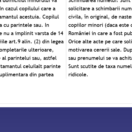
a domiciliul minorului va
rele acte: • Cererea de
n cazul copilului care a
 • Certificatele de stare
amantul acestuia. Copilul
precum si de nastere ale
 cu parintele sau. In
din Monitorul Oficial al
re nu a implinit varsta de 14
de schimbare a numelui; •
le art.9 alin. (2) din legea
considera necesare pentru
completarile ulterioare,
i de schimbare a numelui
 al parintelui sau, astfel
re de nume sau prenume.
mtamantul celuilalt parinte
 expresii indecente sau
suplimentara din partea
ridicole.