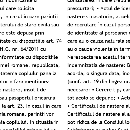
u modificarile si
 decesului, fara
ui care solicita
 • Certificatul de
, in cazul in care parintii
tul militar sau adeverinta
terului de stare civila sau
gatiilor militare; • Actul
re este depusa prin
nregistrarea deceselor
ate cu dispozitiile art. 74
e 3 zile, iar decesele care
n H.G. nr. 64/2011 cu
 avizul procuraturii.
nformitate cu dispozitiile
pseste conform legii.
eniei romane, republicata,
demnizatia de nastere se
tatenia copilului pana la
a copil nascut, la cerere
latorie fara mentiunea
ajutorul social). Acte
e nastere, insotit de
ciul de stare civila si
 sau pasaportul oricaruia
amei in copie si original;
a art. 23. In cazul in care
cut, copie si original; •
ia romana, parintii vor
riginal; • Dosar. Banii se
a copilului. In situatia in
 actului de identitate.