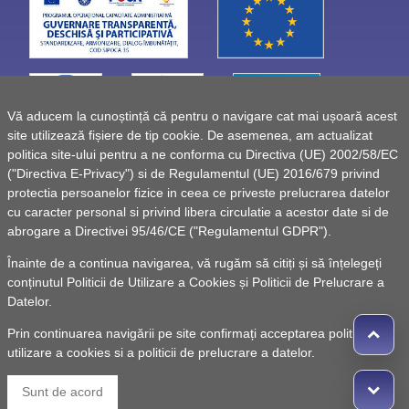
Vă aducem la cunoștință că pentru o navigare cat mai ușoară acest
site utilizează fișiere de tip cookie. De asemenea, am actualizat
politica site-ului pentru a ne conforma cu Directiva (UE) 2002/58/EC
("Directiva E-Privacy") si de Regulamentul (UE) 2016/679 privind
protectia persoanelor fizice in ceea ce priveste prelucrarea datelor
cu caracter personal si privind libera circulatie a acestor date si de
abrogare a Directivei 95/46/CE ("Regulamentul GDPR").
Înainte de a continua navigarea, vă rugăm să citiți și să înțelegeți
conținutul
Politicii de Utilizare a Cookies
și
Politicii de Prelucrare a
Datelor
.
Prin continuarea navigării pe site confirmați acceptarea politicii de
utilizare a cookies si a politicii de prelucrare a datelor.
© 2010 -
Powered by Pancarpatica Invest
|
Termeni de
Sunt de acord
utilizare