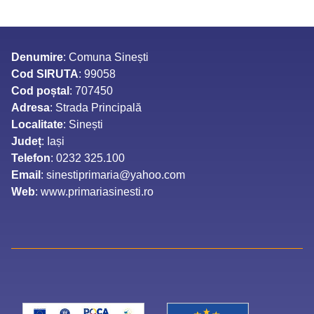
Denumire
: Comuna Sinești
Cod SIRUTA
: 99058
Cod poștal
: 707450
Adresa
: Strada Principală
Localitate
: Sinești
Județ
: Iași
Telefon
: 0232 325.100
Email
: sinestiprimaria@yahoo.com
Web
: www.primariasinesti.ro